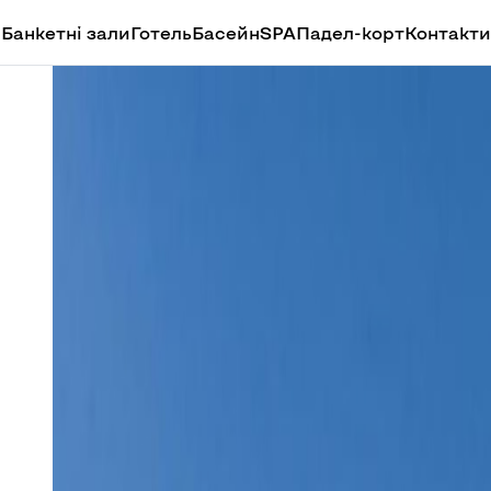
н
Банкетні зали
Готель
Басейн
SPA
Падел-корт
Контакти